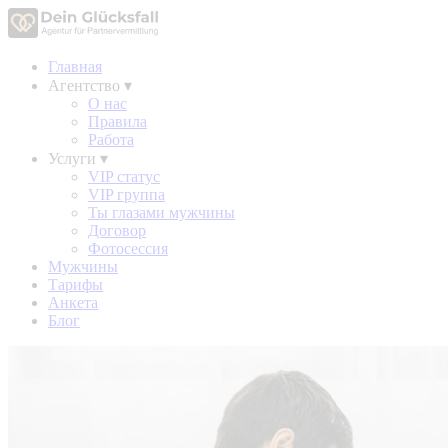
Главная
Агентство
▾
О нас
Правила
Работа
Услуги
▾
VIP статус
VIP группа
Ты глазами мужчины
Договор
Фотосессия
Мужчины
Тарифы
Анкета
Блог