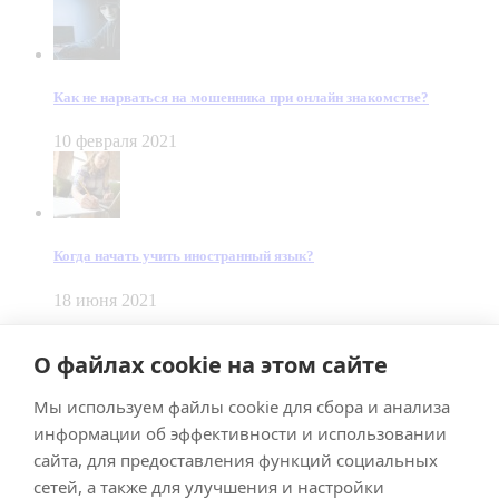
Как не нарваться на мошенника при онлайн знакомстве?
10 февраля 2021
Когда начать учить иностранный язык?
18 июня 2021
© Dein Gluecksfall 2018 — 2026
О файлах cookie на этом сайте
Made by
Smart Team
Мы используем файлы cookie для сбора и анализа
Impressum
Datenschutz
информации об эффективности и использовании
Подписывайтесь на меня в Телеграм
сайта, для предоставления функций социальных
сетей, а также для улучшения и настройки