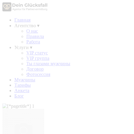
Главная
Агентство
▾
О нас
Правила
Работа
Услуги
▾
VIP статус
VIP группа
Ты глазами мужчины
Договор
Фотосессия
Мужчины
Тарифы
Анкета
Блог