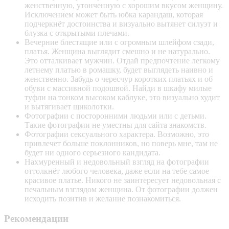
женственную, утонченную с хорошим вкусом женщину.
Исключением может быть юбка карандаш, которая
подчеркнёт достоинства и визуально вытянет силуэт и
блузка с открытыми плечами.
Вечерние блестящие или с огромным шлейфом сзади,
платья. Женщина выглядит смешно и не натурально.
Это отталкивает мужчин. Отдай предпочтение легкому
летнему платью в ромашку, будет выглядеть наивно и
женственно. Забудь о чересчур коротких платьях и об
обуви с массивной подошвой. Найди в шкафу милые
туфли на тонком высоком каблуке, это визуально худит
и вытягивает щиколотки.
Фотографии с посторонними людьми или с детьми.
Такие фотографии не уместны для сайта знакомств.
Фотографии сексуального характера. Возможно, это
привлечет больше поклонников, но поверь мне, там не
будет ни одного серьезного кандидата.
Нахмуренный и недовольный взгляд на фотографии
оттолкнёт любого человека, даже если на тебе самое
красивое платье. Никого не заинтересует недовольная с
печальным взглядом женщина. От фотографии должен
исходить позитив и желание познакомиться.
Рекомендации