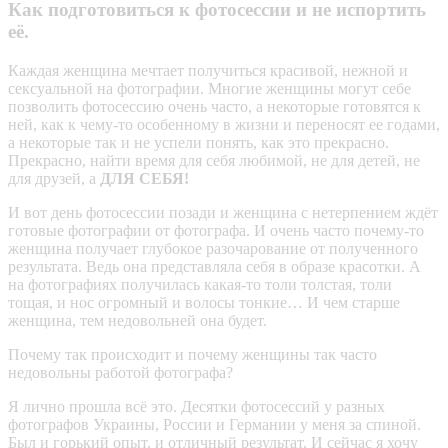
Как подготовиться к фотосессии и не испортить
её.
Каждая женщина мечтает получиться красивой, нежной и
сексуальной на фотографии. Многие женщины могут себе
позволить фотосессию очень часто, а некоторые готовятся к
ней, как к чему-то особенному в жизни и переносят ее годами,
а некоторые так и не успели понять, как это прекрасно.
Прекрасно, найти время для себя любимой, не для детей, не
для друзей, а
ДЛЯ СЕБЯ!
И вот день фотосессии позади и женщина с нетерпением ждёт
готовые фотографии от фотографа. И очень часто почему-то
женщина получает глубокое разочарование от полученного
результата. Ведь она представляла себя в образе красотки. А
на фотографиях получилась какая-то толи толстая, толи
тощая, и нос огромный и волосы тонкие… И чем старше
женщина, тем недовольней она будет.
Почему так происходит и почему женщины так часто
недовольны работой фотографа?
Я лично прошла всё это. Десятки фотосессий у разных
фотографов Украины, России и Германии у меня за спиной.
Был и горький опыт, и отличный результат. И сейчас я хочу