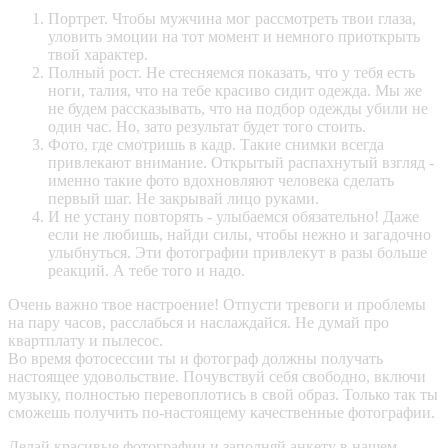
Портрет. Чтобы мужчина мог рассмотреть твои глаза,
уловить эмоции на тот момент и немного приоткрыть
твой характер.
Полный рост. Не стесняемся показать, что у тебя есть
ноги, талия, что на тебе красиво сидит одежда. Мы же
не будем рассказывать, что на подбор одежды убили не
один час. Но, зато результат будет того стоить.
Фото, где смотришь в кадр. Такие снимки всегда
привлекают внимание. Открытый распахнутый взгляд -
именно такие фото вдохновляют человека сделать
первый шаг. Не закрывай лицо руками.
И не устану повторять - улыбаемся обязательно! Даже
если не любишь, найди силы, чтобы нежно и загадочно
улыбнуться. Эти фотографии привлекут в разы больше
реакций. А тебе того и надо.
Очень важно твое настроение! Отпусти тревоги и проблемы
на пару часов, расслабься и наслаждайся. Не думай про
квартплату и пылесос.
Во время фотосессии ты и фотограф должны получать
настоящее удовольствие. Почувствуй себя свободно, включи
музыку, полностью перевоплотись в свой образ. Только так ты
сможешь получить по-настоящему качественные фотографии.
Делай красивые фотографии и заполняй анкету в нашем