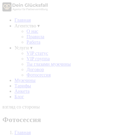
Главная
Агентство
▾
О нас
Правила
Работа
Услуги
▾
VIP статус
VIP группа
Ты глазами мужчины
Договор
Фотосессия
Мужчины
Тарифы
Анкета
Блог
взгляд со стороны
Фотосессия
Главная