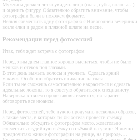
Мужчина должен четко увидеть лицо (глаза, губы, волосы…)
и оценить фигуру. Обязательно обратить внимание, чтобы
фотографии были в похожем формате.
Нельзя совместить одну фотографию с Новогодней вечеринки
возле ёлки и рядом в пляжной шляпе на песке.
Рекомендации перед фотосессией
Итак, тебя ждет встреча с фотографом.
Перед этим днем главное хорошо выспаться, чтобы не было
мешков и отеков под глазами.
В этот день вымыть волосы и уложить. Сделать яркий
макияж. Особенно обратить внимание на глаза.
Если ты не сможешь самостоятельно накраситься и сделать
идеальные локоны, то я советую обратиться к специалисту.
Наверняка в твоем городе таковы имеются, но заранее
обговорить все нюансы.
Перед фотосессией, тебе нужно продумать несколько образов,
а также места, в которых ты бы хотела провести съёмку.
Обязательно обсудить с фотографом место, желательно
совместить студийную съёмку со съёмкой на улице. Я лично
предпочитаю живые фотографии на улице, на природе….
Красивая лавочка в тихом парке или за спиной размытый фон