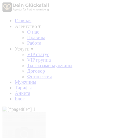
Главная
Агентство
▾
О нас
Правила
Работа
Услуги
▾
VIP статус
VIP группа
Ты глазами мужчины
Договор
Фотосессия
Мужчины
Тарифы
Анкета
Блог