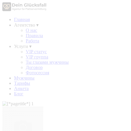
Главная
Агентство
▾
О нас
Правила
Работа
Услуги
▾
VIP статус
VIP группа
Ты глазами мужчины
Договор
Фотосессия
Мужчины
Тарифы
Анкета
Блог