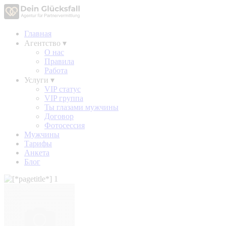
Главная
Агентство
▾
О нас
Правила
Работа
Услуги
▾
VIP статус
VIP группа
Ты глазами мужчины
Договор
Фотосессия
Мужчины
Тарифы
Анкета
Блог