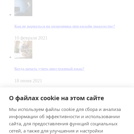
Как не нарваться на мошенника при онлайн знакомстве?
10 февраля 2021
Когда начать учить иностранный язык?
18 июня 2021
© Dein Gluecksfall 2018 — 2026
О файлах cookie на этом сайте
Made by
Smart Team
Мы используем файлы cookie для сбора и анализа
Impressum
Datenschutz
информации об эффективности и использовании
Подписывайтесь на меня в Телеграм
сайта, для предоставления функций социальных
сетей, а также для улучшения и настройки