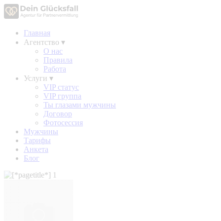
Главная
Агентство
▾
О нас
Правила
Работа
Услуги
▾
VIP статус
VIP группа
Ты глазами мужчины
Договор
Фотосессия
Мужчины
Тарифы
Анкета
Блог