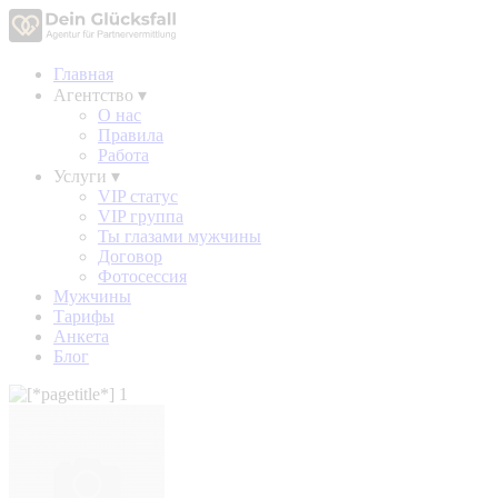
Главная
Агентство
▾
О нас
Правила
Работа
Услуги
▾
VIP статус
VIP группа
Ты глазами мужчины
Договор
Фотосессия
Мужчины
Тарифы
Анкета
Блог