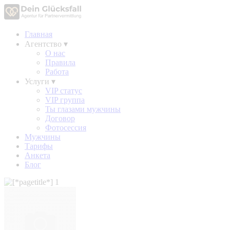
Главная
Агентство
▾
О нас
Правила
Работа
Услуги
▾
VIP статус
VIP группа
Ты глазами мужчины
Договор
Фотосессия
Мужчины
Тарифы
Анкета
Блог