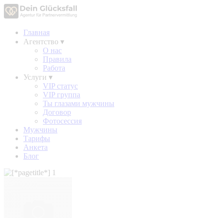
Главная
Агентство
▾
О нас
Правила
Работа
Услуги
▾
VIP статус
VIP группа
Ты глазами мужчины
Договор
Фотосессия
Мужчины
Тарифы
Анкета
Блог