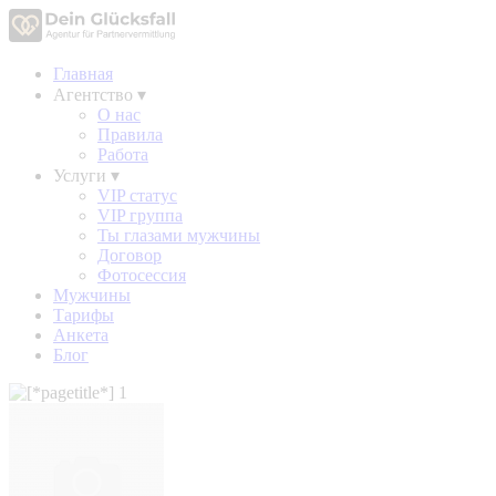
Главная
Агентство
▾
О нас
Правила
Работа
Услуги
▾
VIP статус
VIP группа
Ты глазами мужчины
Договор
Фотосессия
Мужчины
Тарифы
Анкета
Блог