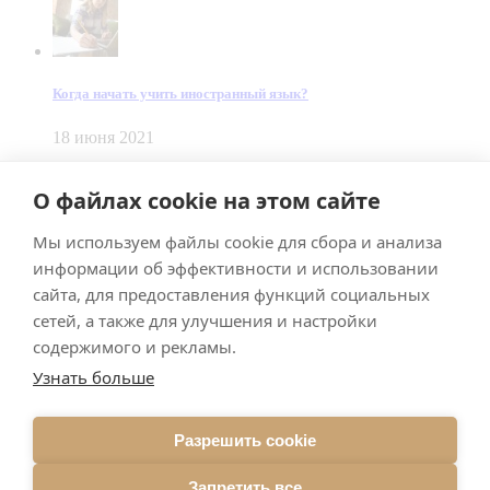
Когда начать учить иностранный язык?
18 июня 2021
© Dein Gluecksfall 2018 — 2026
О файлах cookie на этом сайте
Made by
Smart Team
Мы используем файлы cookie для сбора и анализа
Impressum
Datenschutz
информации об эффективности и использовании
Подписывайтесь на меня в Телеграм
сайта, для предоставления функций социальных
сетей, а также для улучшения и настройки
содержимого и рекламы.
Узнать больше
Разрешить cookie
Подписаться
Запретить все