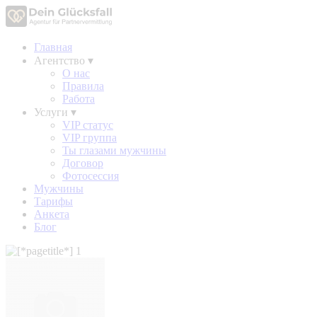
Главная
Агентство
▾
О нас
Правила
Работа
Услуги
▾
VIP статус
VIP группа
Ты глазами мужчины
Договор
Фотосессия
Мужчины
Тарифы
Анкета
Блог