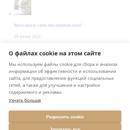
Когда начать учить иностранный язык?
18 июня 2021
© Dein Gluecksfall 2018 — 2026
О файлах cookie на этом сайте
Made by
Smart Team
Мы используем файлы cookie для сбора и анализа
Impressum
Datenschutz
информации об эффективности и использовании
Подписывайтесь на меня в Телеграм
сайта, для предоставления функций социальных
сетей, а также для улучшения и настройки
содержимого и рекламы.
Узнать больше
Разрешить cookie
Подписаться
Запретить все