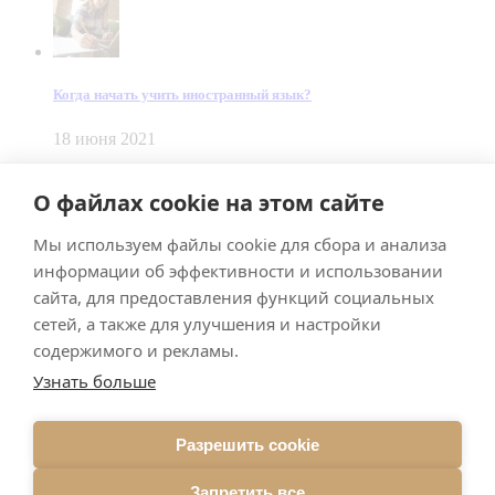
Когда начать учить иностранный язык?
18 июня 2021
© Dein Gluecksfall 2018 — 2026
О файлах cookie на этом сайте
Made by
Smart Team
Мы используем файлы cookie для сбора и анализа
Impressum
Datenschutz
информации об эффективности и использовании
Подписывайтесь на меня в Телеграм
сайта, для предоставления функций социальных
сетей, а также для улучшения и настройки
содержимого и рекламы.
Узнать больше
Разрешить cookie
Подписаться
Запретить все