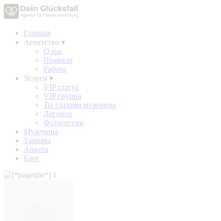
Главная
Агентство
▾
О нас
Правила
Работа
Услуги
▾
VIP статус
VIP группа
Ты глазами мужчины
Договор
Фотосессия
Мужчины
Тарифы
Анкета
Блог