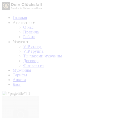
Главная
Агентство
▾
О нас
Правила
Работа
Услуги
▾
VIP статус
VIP группа
Ты глазами мужчины
Договор
Фотосессия
Мужчины
Тарифы
Анкета
Блог