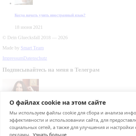
Когда начать учить иностранный язык?
18 июня 2021
© Dein Gluecksfall 2018 — 2026
Made by
Smart Team
Impressum
Datenschutz
Подписывайтесь на меня в Телеграм
О файлах cookie на этом сайте
Мы используем файлы cookie для сбора и анализа инф
Подписаться
эффективности и использовании сайта, для предостав
Брачное агентство в Германии
социальных сетей, а также для улучшения и настройки
рекламы.
Узнать больше