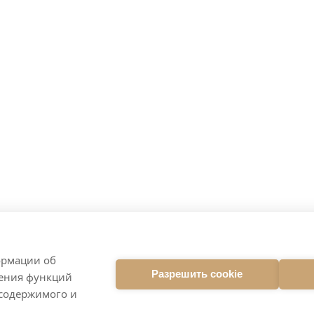
ормации об
Разрешить cookie
ления функций
 содержимого и