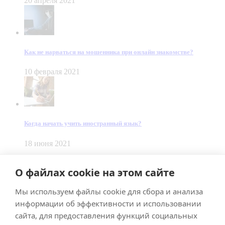
20 апреля 2021
Как не нарваться на мошенника при онлайн знакомстве?
10 февраля 2021
Когда начать учить иностранный язык?
18 июня 2021
© Dein Gluecksfall 2018 — 2026
О файлах cookie на этом сайте
Made by
Smart Team
Мы используем файлы cookie для сбора и анализа
Impressum
Datenschutz
информации об эффективности и использовании
Подписывайтесь на меня в Телеграм
сайта, для предоставления функций социальных