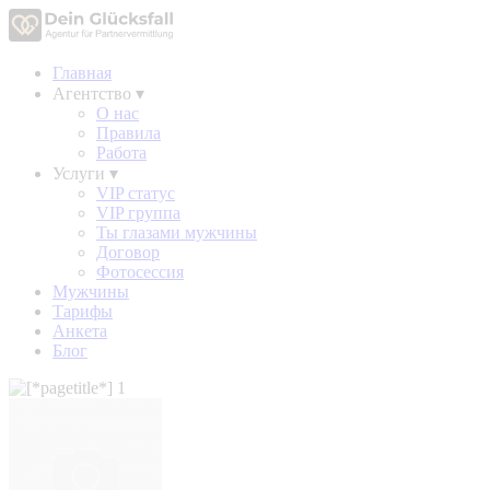
Главная
Агентство
▾
О нас
Правила
Работа
Услуги
▾
VIP статус
VIP группа
Ты глазами мужчины
Договор
Фотосессия
Мужчины
Тарифы
Анкета
Блог