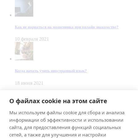
Как не нарваться на мошенника при онлайн знакомстве?
10 февраля 2021
Когда начать учить иностранный язык?
18 июня 2021
© Dein Gluecksfall 2018 — 2026
О файлах cookie на этом сайте
Made by
Smart Team
Мы используем файлы cookie для сбора и анализа
Impressum
Datenschutz
информации об эффективности и использовании
Подписывайтесь на меня в Телеграм
сайта, для предоставления функций социальных
сетей, а также для улучшения и настройки