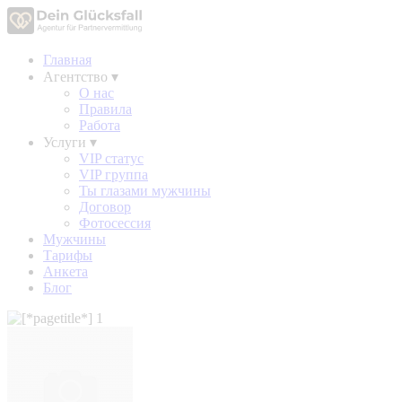
Главная
Агентство
▾
О нас
Правила
Работа
Услуги
▾
VIP статус
VIP группа
Ты глазами мужчины
Договор
Фотосессия
Мужчины
Тарифы
Анкета
Блог