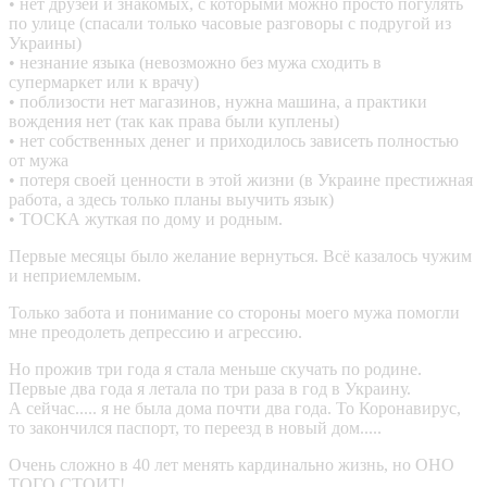
• нет друзей и знакомых, с которыми можно просто погулять
по улице (спасали только часовые разговоры с подругой из
Украины)
• незнание языка (невозможно без мужа сходить в
супермаркет или к врачу)
• поблизости нет магазинов, нужна машина, а практики
вождения нет (так как права были куплены)
• нет собственных денег и приходилось зависеть полностью
от мужа
• потеря своей ценности в этой жизни (в Украине престижная
работа, а здесь только планы выучить язык)
• ТОСКА жуткая по дому и родным.
Первые месяцы было желание вернуться. Всё казалось чужим
и неприемлемым.
Только забота и понимание со стороны моего мужа помогли
мне преодолеть депрессию и агрессию.
Но прожив три года я стала меньше скучать по родине.
Первые два года я летала по три раза в год в Украину.
А сейчас..... я не была дома почти два года. То Коронавирус,
то закончился паспорт, то переезд в новый дом.....
Очень сложно в 40 лет менять кардинально жизнь, но ОНО
ТОГО СТОИТ!