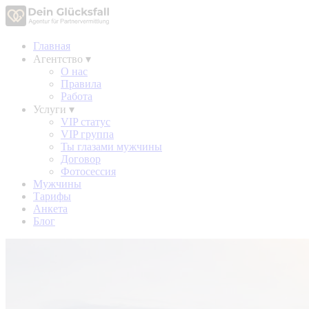
Главная
Агентство
▾
О нас
Правила
Работа
Услуги
▾
VIP статус
VIP группа
Ты глазами мужчины
Договор
Фотосессия
Мужчины
Тарифы
Анкета
Блог