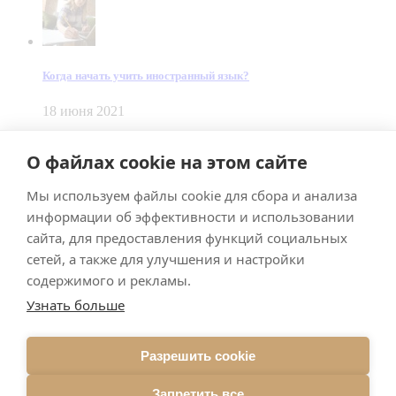
Когда начать учить иностранный язык?
18 июня 2021
© Dein Gluecksfall 2018 — 2026
О файлах cookie на этом сайте
Made by
Smart Team
Мы используем файлы cookie для сбора и анализа
Impressum
Datenschutz
информации об эффективности и использовании
Подписывайтесь на меня в Телеграм
сайта, для предоставления функций социальных
сетей, а также для улучшения и настройки
содержимого и рекламы.
Узнать больше
Разрешить cookie
Подписаться
Запретить все