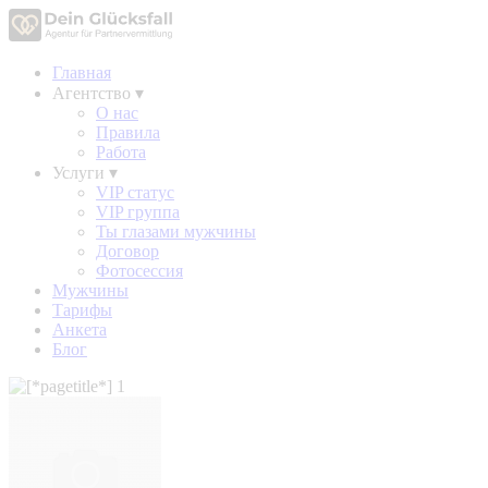
Главная
Агентство
▾
О нас
Правила
Работа
Услуги
▾
VIP статус
VIP группа
Ты глазами мужчины
Договор
Фотосессия
Мужчины
Тарифы
Анкета
Блог