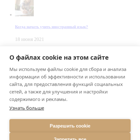
Когда начать учить иностранный язык?
18 июня 2021
© Dein Gluecksfall 2018 — 2026
О файлах cookie на этом сайте
Made by
Smart Team
Мы используем файлы cookie для сбора и анализа
Impressum
Datenschutz
информации об эффективности и использовании
Подписывайтесь на меня в Телеграм
сайта, для предоставления функций социальных
сетей, а также для улучшения и настройки
содержимого и рекламы.
Узнать больше
Разрешить cookie
Подписаться
Запретить все