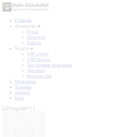
Главная
Агентство
▾
О нас
Правила
Работа
Услуги
▾
VIP статус
VIP группа
Ты глазами мужчины
Договор
Фотосессия
Мужчины
Тарифы
Анкета
Блог