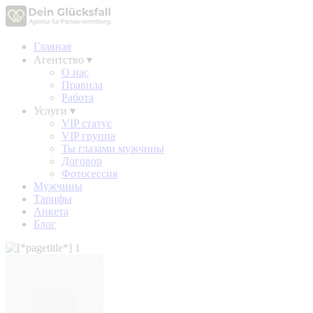
Главная
Агентство
▾
О нас
Правила
Работа
Услуги
▾
VIP статус
VIP группа
Ты глазами мужчины
Договор
Фотосессия
Мужчины
Тарифы
Анкета
Блог