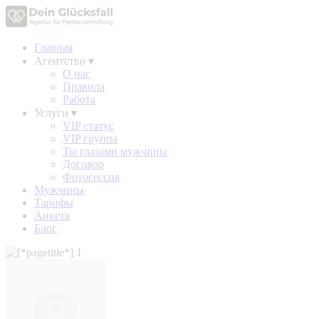
Главная
Агентство
▾
О нас
Правила
Работа
Услуги
▾
VIP статус
VIP группа
Ты глазами мужчины
Договор
Фотосессия
Мужчины
Тарифы
Анкета
Блог