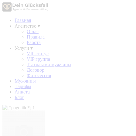
Главная
Агентство
▾
О нас
Правила
Работа
Услуги
▾
VIP статус
VIP группа
Ты глазами мужчины
Договор
Фотосессия
Мужчины
Тарифы
Анкета
Блог