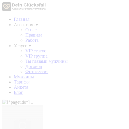
Главная
Агентство
▾
О нас
Правила
Работа
Услуги
▾
VIP статус
VIP группа
Ты глазами мужчины
Договор
Фотосессия
Мужчины
Тарифы
Анкета
Блог