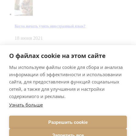
Когда начать учить иностранный язык?
18 июня 2021
© Dein Gluecksfall 2018 — 2026
О файлах cookie на этом сайте
Made by
Smart Team
Мы используем файлы cookie для сбора и анализа
Impressum
Datenschutz
информации об эффективности и использовании
Подписывайтесь на меня в Телеграм
сайта, для предоставления функций социальных
сетей, а также для улучшения и настройки
содержимого и рекламы.
Узнать больше
Разрешить cookie
Подписаться
Запретить все