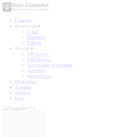
Главная
Агентство
▾
О нас
Правила
Работа
Услуги
▾
VIP статус
VIP группа
Ты глазами мужчины
Договор
Фотосессия
Мужчины
Тарифы
Анкета
Блог