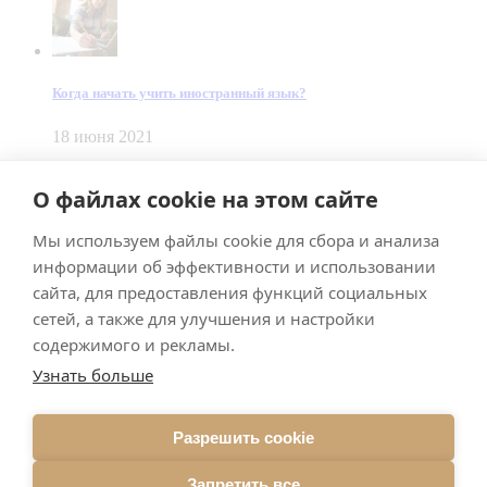
Когда начать учить иностранный язык?
18 июня 2021
© Dein Gluecksfall 2018 — 2026
О файлах cookie на этом сайте
Made by
Smart Team
Мы используем файлы cookie для сбора и анализа
Impressum
Datenschutz
информации об эффективности и использовании
Подписывайтесь на меня в Телеграм
сайта, для предоставления функций социальных
сетей, а также для улучшения и настройки
содержимого и рекламы.
Узнать больше
Разрешить cookie
Подписаться
Запретить все