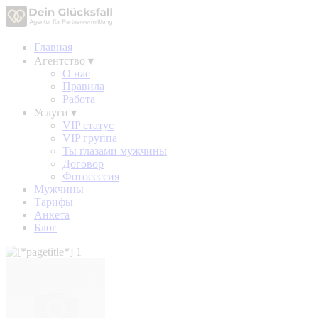
Главная
Агентство
▾
О нас
Правила
Работа
Услуги
▾
VIP статус
VIP группа
Ты глазами мужчины
Договор
Фотосессия
Мужчины
Тарифы
Анкета
Блог