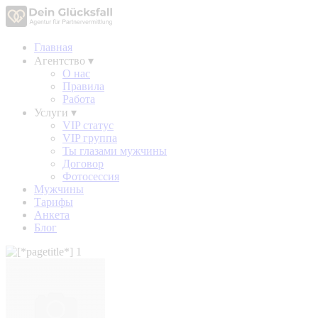
Главная
Агентство
▾
О нас
Правила
Работа
Услуги
▾
VIP статус
VIP группа
Ты глазами мужчины
Договор
Фотосессия
Мужчины
Тарифы
Анкета
Блог