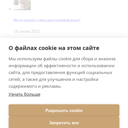
Когда начать учить иностранный язык?
18 июня 2021
© Dein Gluecksfall 2018 — 2026
О файлах cookie на этом сайте
Made by
Smart Team
Мы используем файлы cookie для сбора и анализа
Impressum
Datenschutz
информации об эффективности и использовании
Подписывайтесь на меня в Телеграм
сайта, для предоставления функций социальных
сетей, а также для улучшения и настройки
содержимого и рекламы.
Узнать больше
Разрешить cookie
Подписаться
Запретить все
Брачное агентство в Германии