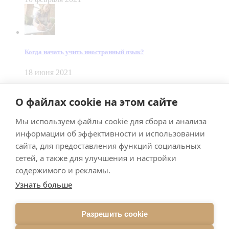
Когда начать учить иностранный язык?
18 июня 2021
© Dein Gluecksfall 2018 — 2026
О файлах cookie на этом сайте
Made by
Smart Team
Мы используем файлы cookie для сбора и анализа
Impressum
Datenschutz
информации об эффективности и использовании
Подписывайтесь на меня в Телеграм
сайта, для предоставления функций социальных
сетей, а также для улучшения и настройки
содержимого и рекламы.
Узнать больше
Разрешить cookie
Подписаться