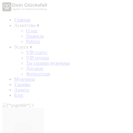
Главная
Агентство
▾
О нас
Правила
Работа
Услуги
▾
VIP статус
VIP группа
Ты глазами мужчины
Договор
Фотосессия
Мужчины
Тарифы
Анкета
Блог