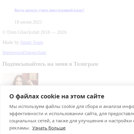
Когда начать учить иностранный язык?
18 июня 2021
© Dein Gluecksfall 2018 — 2026
Made by
Smart Team
Impressum
Datenschutz
Подписывайтесь на меня в Телеграм
О файлах cookie на этом сайте
Мы используем файлы cookie для сбора и анализа инф
Подписаться
эффективности и использовании сайта, для предостав
Брачное агентство в Германии
социальных сетей, а также для улучшения и настройки
рекламы.
Узнать больше
С нами выходят замуж! Знакомства, рекомендации и советы, а