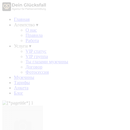
Главная
Агентство
▾
О нас
Правила
Работа
Услуги
▾
VIP статус
VIP группа
Ты глазами мужчины
Договор
Фотосессия
Мужчины
Тарифы
Анкета
Блог