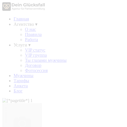
Главная
Агентство
▾
О нас
Правила
Работа
Услуги
▾
VIP статус
VIP группа
Ты глазами мужчины
Договор
Фотосессия
Мужчины
Тарифы
Анкета
Блог