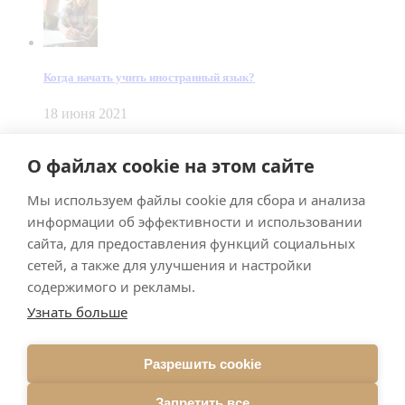
Когда начать учить иностранный язык?
18 июня 2021
© Dein Gluecksfall 2018 — 2026
О файлах cookie на этом сайте
Made by
Smart Team
Мы используем файлы cookie для сбора и анализа
Impressum
Datenschutz
информации об эффективности и использовании
Подписывайтесь на меня в Телеграм
сайта, для предоставления функций социальных
сетей, а также для улучшения и настройки
содержимого и рекламы.
Узнать больше
Разрешить cookie
Подписаться
Запретить все