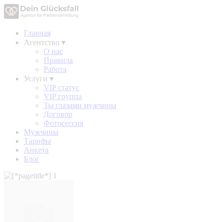
Главная
Агентство
▾
О нас
Правила
Работа
Услуги
▾
VIP статус
VIP группа
Ты глазами мужчины
Договор
Фотосессия
Мужчины
Тарифы
Анкета
Блог