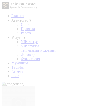
Главная
Агентство
▾
О нас
Правила
Работа
Услуги
▾
VIP статус
VIP группа
Ты глазами мужчины
Договор
Фотосессия
Мужчины
Тарифы
Анкета
Блог