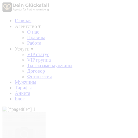
Главная
Агентство
▾
О нас
Правила
Работа
Услуги
▾
VIP статус
VIP группа
Ты глазами мужчины
Договор
Фотосессия
Мужчины
Тарифы
Анкета
Блог