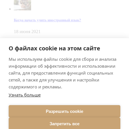
Когда начать учить иностранный язык?
18 июня 2021
© Dein Gluecksfall 2018 — 2026
О файлах cookie на этом сайте
Made by
Smart Team
Мы используем файлы cookie для сбора и анализа
Impressum
Datenschutz
информации об эффективности и использовании
Подписывайтесь на меня в Телеграм
сайта, для предоставления функций социальных
сетей, а также для улучшения и настройки
содержимого и рекламы.
Узнать больше
Разрешить cookie
Подписаться
Запретить все
Брачное агентство в Германии