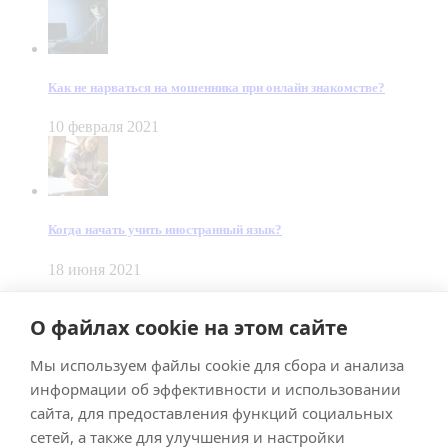
Как не нарваться на мошенника при онлайн знакомстве?
10 февраля 2021
Когда начать учить иностранный язык?
18 июня 2021
© Dein Gluecksfall 2018 — 2026
О файлах cookie на этом сайте
Made by
Smart Team
Мы используем файлы cookie для сбора и анализа
Impressum
Datenschutz
информации об эффективности и использовании
Подписывайтесь на меня в Телеграм
сайта, для предоставления функций социальных
сетей, а также для улучшения и настройки