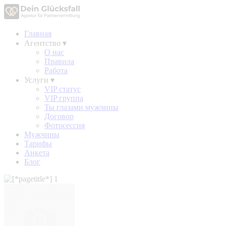
Главная
Агентство
▾
О нас
Правила
Работа
Услуги
▾
VIP статус
VIP группа
Ты глазами мужчины
Договор
Фотосессия
Мужчины
Тарифы
Анкета
Блог