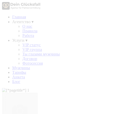
Главная
Агентство
▾
О нас
Правила
Работа
Услуги
▾
VIP статус
VIP группа
Ты глазами мужчины
Договор
Фотосессия
Мужчины
Тарифы
Анкета
Блог