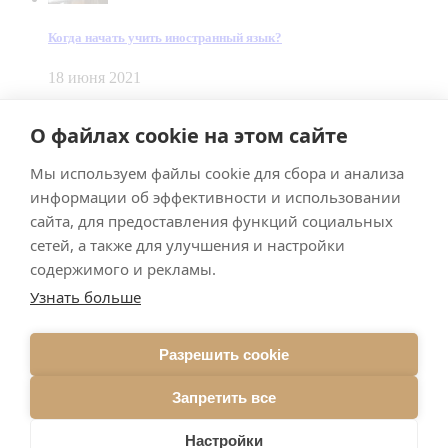
Когда начать учить иностранный язык?
18 июня 2021
© Dein Gluecksfall 2018 — 2026
О файлах cookie на этом сайте
Made by
Smart Team
Мы используем файлы cookie для сбора и анализа
Impressum
Datenschutz
информации об эффективности и использовании
Подписывайтесь на меня в Телеграм
сайта, для предоставления функций социальных
сетей, а также для улучшения и настройки
содержимого и рекламы.
Узнать больше
Разрешить cookie
Подписаться
Запретить все
Брачное агентство в Германии
Настройки
С нами выходят замуж! Знакомства, рекомендации и советы,