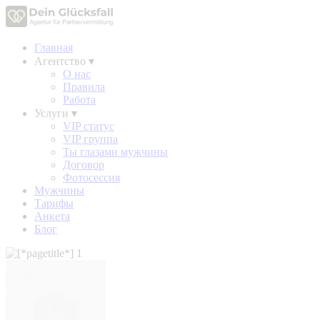
Главная
Агентство
▾
О нас
Правила
Работа
Услуги
▾
VIP статус
VIP группа
Ты глазами мужчины
Договор
Фотосессия
Мужчины
Тарифы
Анкета
Блог