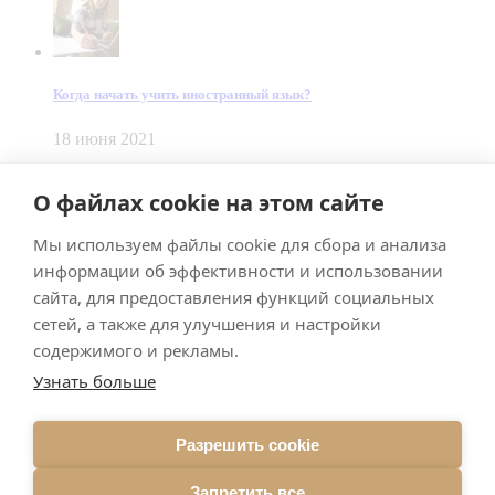
Когда начать учить иностранный язык?
18 июня 2021
© Dein Gluecksfall 2018 — 2026
О файлах cookie на этом сайте
Made by
Smart Team
Мы используем файлы cookie для сбора и анализа
Impressum
Datenschutz
информации об эффективности и использовании
Подписывайтесь на меня в Телеграм
сайта, для предоставления функций социальных
сетей, а также для улучшения и настройки
содержимого и рекламы.
Узнать больше
Разрешить cookie
Подписаться
Запретить все