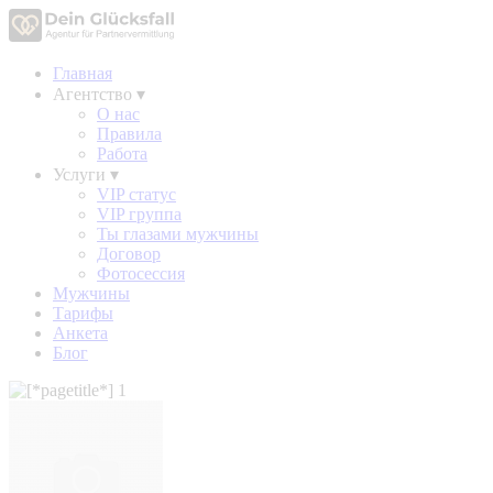
Главная
Агентство
▾
О нас
Правила
Работа
Услуги
▾
VIP статус
VIP группа
Ты глазами мужчины
Договор
Фотосессия
Мужчины
Тарифы
Анкета
Блог