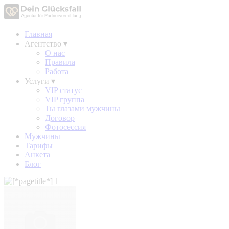
Главная
Агентство
▾
О нас
Правила
Работа
Услуги
▾
VIP статус
VIP группа
Ты глазами мужчины
Договор
Фотосессия
Мужчины
Тарифы
Анкета
Блог