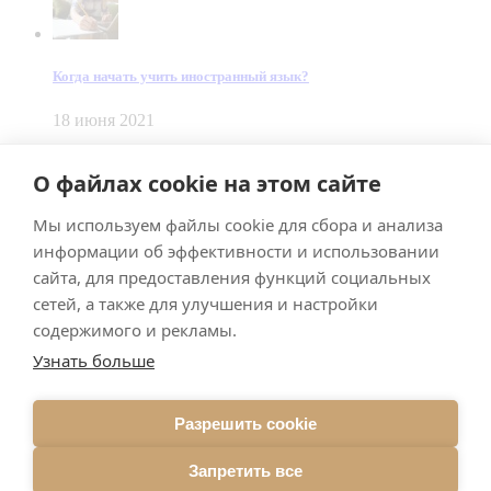
Когда начать учить иностранный язык?
18 июня 2021
© Dein Gluecksfall 2018 — 2026
О файлах cookie на этом сайте
Made by
Smart Team
Мы используем файлы cookie для сбора и анализа
Impressum
Datenschutz
информации об эффективности и использовании
Подписывайтесь на меня в Телеграм
сайта, для предоставления функций социальных
сетей, а также для улучшения и настройки
содержимого и рекламы.
Узнать больше
Разрешить cookie
Подписаться
Запретить все
Брачное агентство в Германии