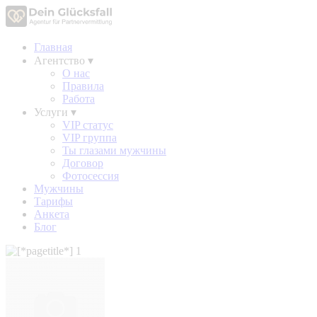
Главная
Агентство
▾
О нас
Правила
Работа
Услуги
▾
VIP статус
VIP группа
Ты глазами мужчины
Договор
Фотосессия
Мужчины
Тарифы
Анкета
Блог