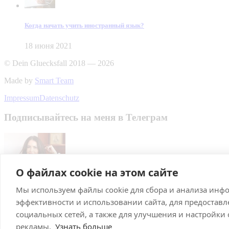
Когда начать учить иностранный язык?
18 июня 2021
© Dein Gluecksfall 2018 — 2026
Made by
Smart Team
Impressum
Datenschutz
Подписывайтесь на меня в Телеграм
О файлах cookie на этом сайте
Мы используем файлы cookie для сбора и анализа инф
Подписаться
эффективности и использовании сайта, для предостав
Брачное агентство в Германии
социальных сетей, а также для улучшения и настройки
рекламы.
Узнать больше