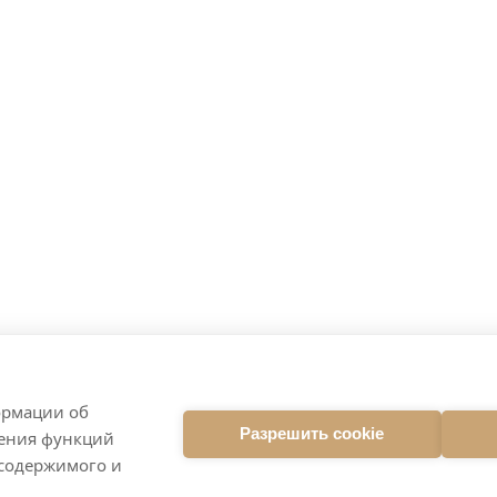
ормации об
Разрешить cookie
ления функций
 содержимого и