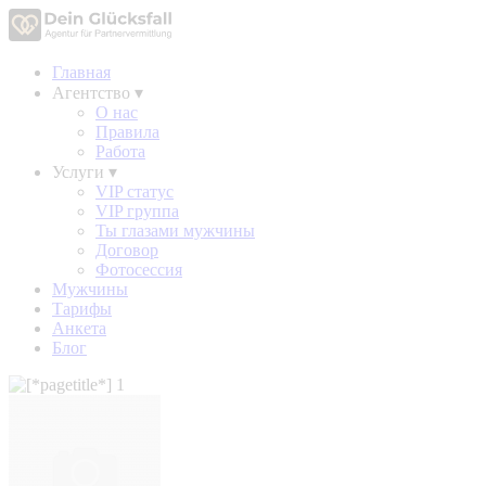
Главная
Агентство
▾
О нас
Правила
Работа
Услуги
▾
VIP статус
VIP группа
Ты глазами мужчины
Договор
Фотосессия
Мужчины
Тарифы
Анкета
Блог