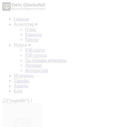
Главная
Агентство
▾
О нас
Правила
Работа
Услуги
▾
VIP статус
VIP группа
Ты глазами мужчины
Договор
Фотосессия
Мужчины
Тарифы
Анкета
Блог