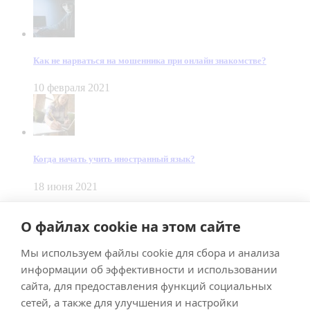
Как не нарваться на мошенника при онлайн знакомстве?
10 февраля 2021
Когда начать учить иностранный язык?
18 июня 2021
© Dein Gluecksfall 2018 — 2026
О файлах cookie на этом сайте
Made by
Smart Team
Мы используем файлы cookie для сбора и анализа
Impressum
Datenschutz
информации об эффективности и использовании
Подписывайтесь на меня в Телеграм
сайта, для предоставления функций социальных
сетей, а также для улучшения и настройки