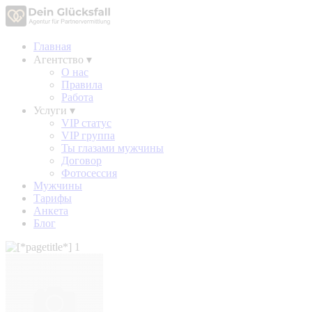
Главная
Агентство
▾
О нас
Правила
Работа
Услуги
▾
VIP статус
VIP группа
Ты глазами мужчины
Договор
Фотосессия
Мужчины
Тарифы
Анкета
Блог