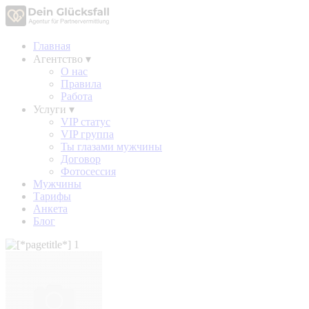
Главная
Агентство
▾
О нас
Правила
Работа
Услуги
▾
VIP статус
VIP группа
Ты глазами мужчины
Договор
Фотосессия
Мужчины
Тарифы
Анкета
Блог