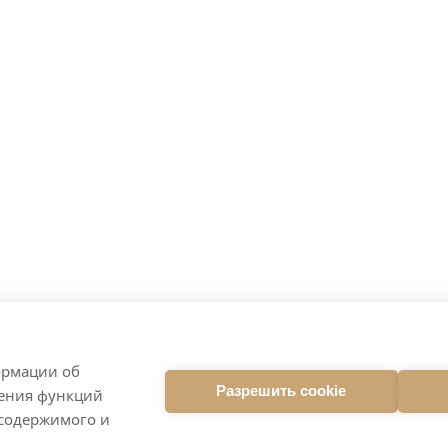
ормации об
Разрешить cookie
ления функций
 содержимого и