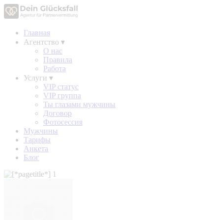
Главная
Агентство
▾
О нас
Правила
Работа
Услуги
▾
VIP статус
VIP группа
Ты глазами мужчины
Договор
Фотосессия
Мужчины
Тарифы
Анкета
Блог