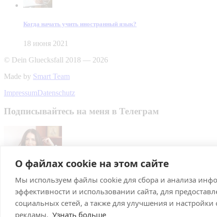
Когда начать учить иностранный язык?
18 июня 2021
© Dein Gluecksfall 2018 — 2026
Made by
Smart Team
Impressum
Datenschutz
Подписывайтесь на меня в Телеграм
О файлах cookie на этом сайте
Мы используем файлы cookie для сбора и анализа инф
Подписаться
эффективности и использовании сайта, для предостав
Брачное агентство в Германии
социальных сетей, а также для улучшения и настройки
рекламы.
Узнать больше