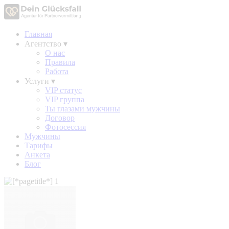
Главная
Агентство
▾
О нас
Правила
Работа
Услуги
▾
VIP статус
VIP группа
Ты глазами мужчины
Договор
Фотосессия
Мужчины
Тарифы
Анкета
Блог