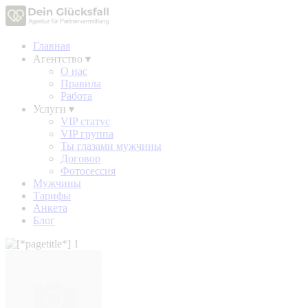
Главная
Агентство
▾
О нас
Правила
Работа
Услуги
▾
VIP статус
VIP группа
Ты глазами мужчины
Договор
Фотосессия
Мужчины
Тарифы
Анкета
Блог