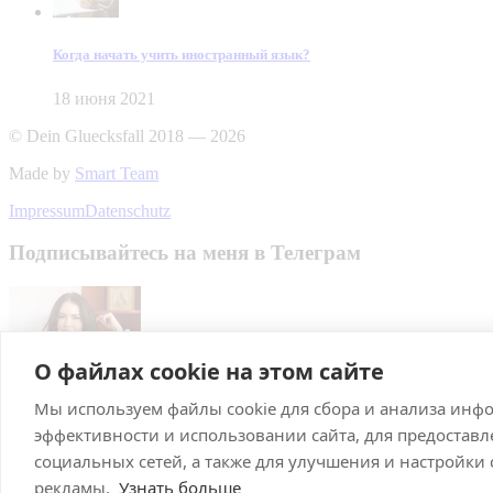
Когда начать учить иностранный язык?
18 июня 2021
© Dein Gluecksfall 2018 — 2026
Made by
Smart Team
Impressum
Datenschutz
Подписывайтесь на меня в Телеграм
О файлах cookie на этом сайте
Мы используем файлы cookie для сбора и анализа инф
Подписаться
эффективности и использовании сайта, для предостав
Брачное агентство в Германии
социальных сетей, а также для улучшения и настройки
рекламы.
Узнать больше