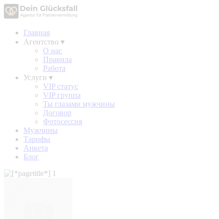
Главная
Агентство
▾
О нас
Правила
Работа
Услуги
▾
VIP статус
VIP группа
Ты глазами мужчины
Договор
Фотосессия
Мужчины
Тарифы
Анкета
Блог