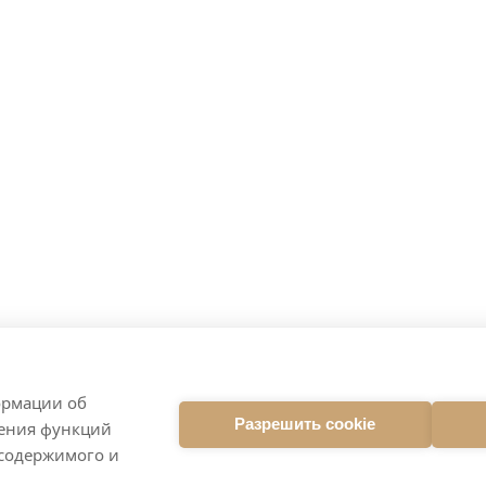
ормации об
Разрешить cookie
ления функций
 содержимого и