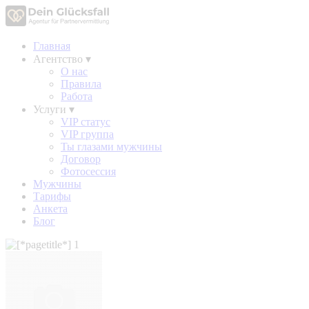
Главная
Агентство
▾
О нас
Правила
Работа
Услуги
▾
VIP статус
VIP группа
Ты глазами мужчины
Договор
Фотосессия
Мужчины
Тарифы
Анкета
Блог