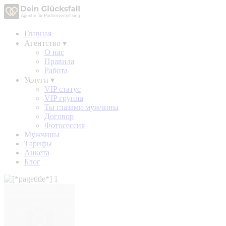
Главная
Агентство
▾
О нас
Правила
Работа
Услуги
▾
VIP статус
VIP группа
Ты глазами мужчины
Договор
Фотосессия
Мужчины
Тарифы
Анкета
Блог