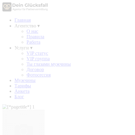
Главная
Агентство
▾
О нас
Правила
Работа
Услуги
▾
VIP статус
VIP группа
Ты глазами мужчины
Договор
Фотосессия
Мужчины
Тарифы
Анкета
Блог