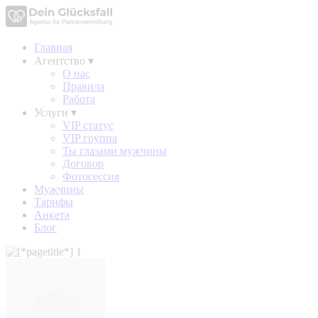
Главная
Агентство
▾
О нас
Правила
Работа
Услуги
▾
VIP статус
VIP группа
Ты глазами мужчины
Договор
Фотосессия
Мужчины
Тарифы
Анкета
Блог